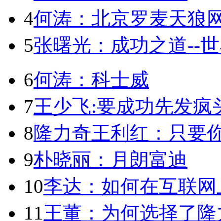
4
何涛：北京罗麦天狼
5
张曙光：成功之道--
6
何涛：科士威
7
王少飞:要成功先发疯
8
隆力奇王利红：只要你
9
朴晓丽：月朗富迪
10
李达：如何在互联网
11
王董：为何选择了隆