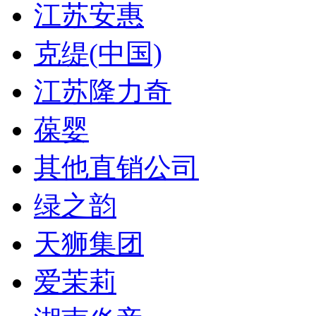
江苏安惠
克缇(中国)
江苏隆力奇
葆婴
其他直销公司
绿之韵
天狮集团
爱茉莉