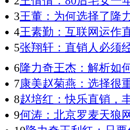
2
王倩倩：80后宅女一
3
王董：为何选择了隆
4
王素勤：互联网运作
5
张翔轩：直销人必须
6
隆力奇王杰：解析如
7
康美赵菊燕：选择很
8
赵培红：快乐直销，
9
何涛：北京罗麦天狼