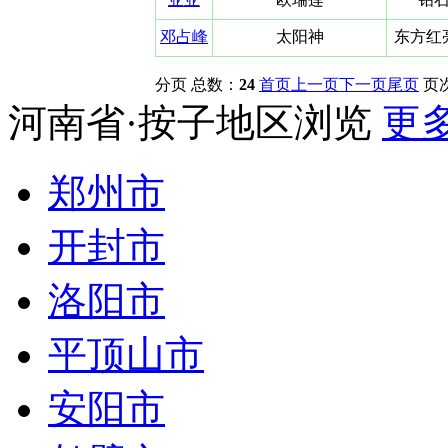
邓占峰
太阳神
东方红
分页 总数：
24
首页
上一页
下一页
尾页
页
河南省·按子地区浏览
更多.
郑州市
开封市
洛阳市
平顶山市
安阳市