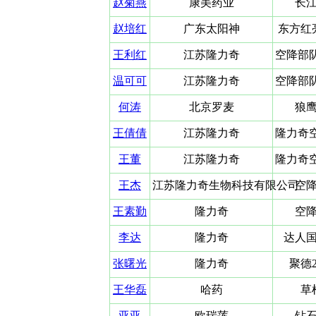
赵菊燕
康美药业
长
赵培红
广东太阳神
东方红
王利红
江苏隆力奇
空降部队
温可可
江苏隆力奇
空降部队
何涛
北京罗麦
狼
王倩倩
江苏隆力奇
隆力奇空
王董
江苏隆力奇
隆力奇
王杰
江苏隆力奇生物科技有限公司
空
王素勤
隆力奇
空
李达
隆力奇
达人
张曙光
隆力奇
聚德
王华磊
哈药
草
亚亚
欧瑞莲
钻