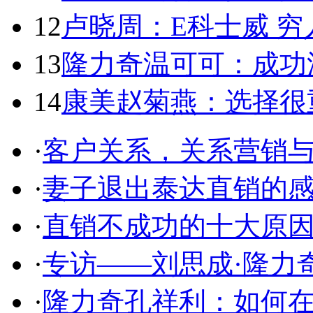
12
卢晓周：E科士威 
13
隆力奇温可可：成功
14
康美赵菊燕：选择很
·
客户关系，关系营销
·
妻子退出泰达直销的
·
直销不成功的十大原
·
专访——刘思成·隆力
·
隆力奇孔祥利：如何