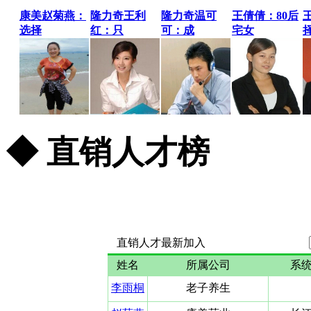
康美赵菊燕：
隆力奇王利
隆力奇温可
王倩倩：80后
选择
红：只
可：成
宅女
◆ 直销人才榜
更多...
直销人才最新加入
姓名
所属公司
系
李雨桐
老子养生