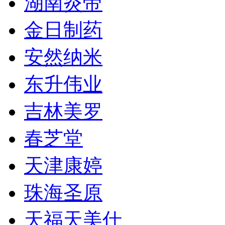
湖南炎帝
金日制药
安然纳米
东升伟业
吉林美罗
春芝堂
天津康婷
珠海圣原
天福天美仕