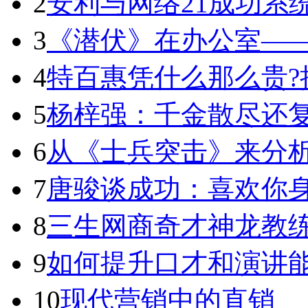
2
安利与网络21成功系
3
《潜伏》在办公室——
4
特百惠凭什么那么贵?
5
杨梓强：千金散尽还
6
从《士兵突击》来分
7
唐骏谈成功：喜欢你
8
三生网商奇才神龙教练
9
如何提升口才和演讲
10
现代营销中的直销