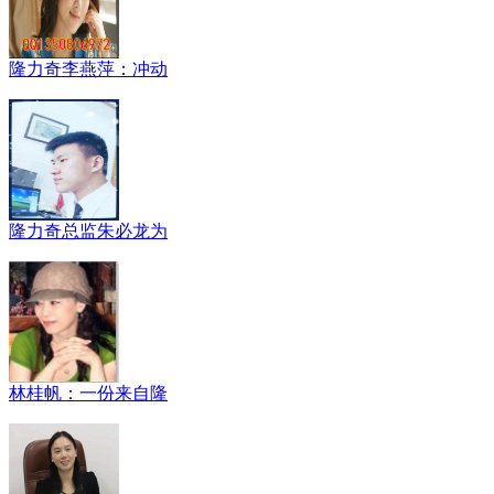
隆力奇李燕萍：冲动
隆力奇总监朱必龙为
林桂帆：一份来自隆