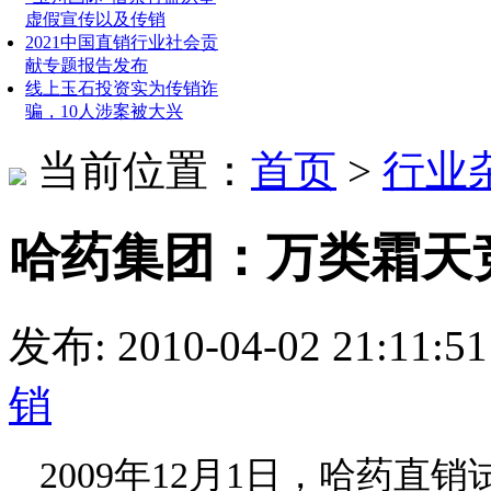
虚假宣传以及传销
2021中国直销行业社会贡
献专题报告发布
线上玉石投资实为传销诈
骗，10人涉案被大兴
当前位置：
首页
>
行业
哈药集团：万类霜天
发布: 2010-04-02 21:
销
2009
年
12
月
1
日，哈药直销