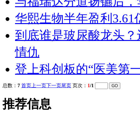
与福瑞达分道扬镳后，
华熙生物半年盈利3.6
到底谁是玻尿酸龙头？
情仇
登上科创板的“医美第
总数：
7
首页
上一页
下一页
尾页
页次：
1
/1
推荐信息