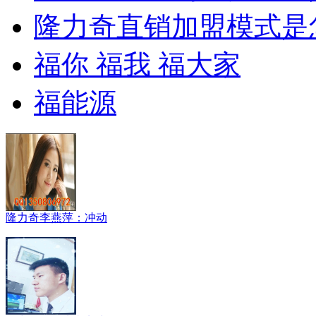
隆力奇直销加盟模式是
福你 福我 福大家
福能源
隆力奇李燕萍：冲动