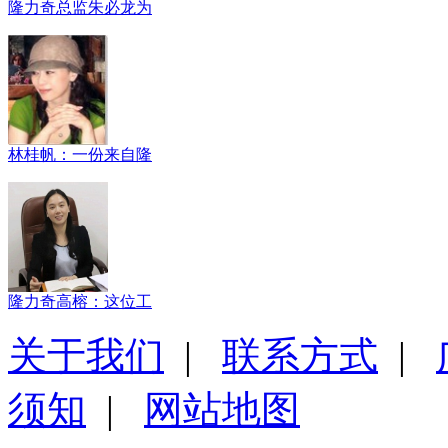
隆力奇总监朱必龙为
林桂帆：一份来自隆
隆力奇高榕：这位工
关于我们
|
联系方式
|
须知
|
网站地图