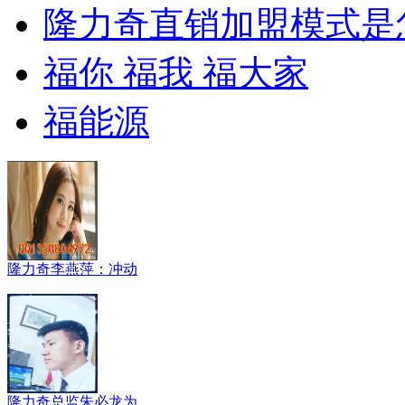
隆力奇直销加盟模式是
福你 福我 福大家
福能源
隆力奇李燕萍：冲动
隆力奇总监朱必龙为