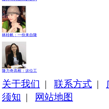
林桂帆：一份来自隆
隆力奇高榕：这位工
关于我们
|
联系方式
|
须知
|
网站地图