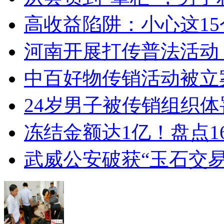
高收益陷阱：小心这15个
河南开展打传普法活动 
中百好物传销活动被立
24岁男子被传销组织体
冻结金额达1亿！盘点1
武威公安破获“玉石交易”