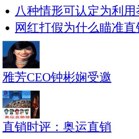
八种情形可认定为利用
网红打假为什么瞄准直
雅芳CEO钟彬娴受邀
直销时评：奥运直销