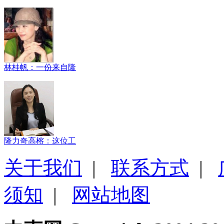
林桂帆：一份来自隆
隆力奇高榕：这位工
关于我们
|
联系方式
|
须知
|
网站地图