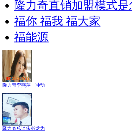
隆力奇直销加盟模式是
福你 福我 福大家
福能源
隆力奇李燕萍：冲动
隆力奇总监朱必龙为