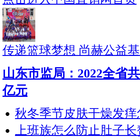
传递篮球梦想 尚赫公益
山东市监局：2022全省共
亿元
秋冬季节皮肤干燥发痒怎
上班族怎么防止肚子长