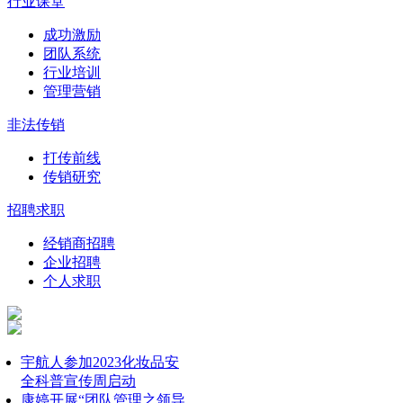
行业课堂
成功激励
团队系统
行业培训
管理营销
非法传销
打传前线
传销研究
招聘求职
经销商招聘
企业招聘
个人求职
宇航人参加2023化妆品安
全科普宣传周启动
康婷开展“团队管理之领导