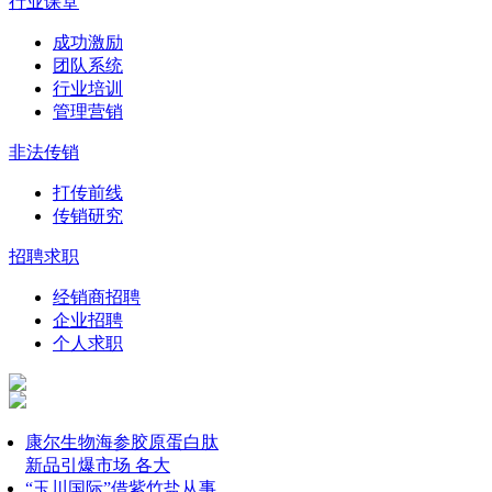
行业课堂
成功激励
团队系统
行业培训
管理营销
非法传销
打传前线
传销研究
招聘求职
经销商招聘
企业招聘
个人求职
康尔生物海参胶原蛋白肽
新品引爆市场 各大
“玉川国际”借紫竹盐从事