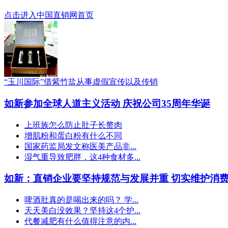
点击进入中国直销网首页
“玉川国际”借紫竹盐从事虚假宣传以及传销
如新参加全球人道主义活动 庆祝公司35周年华诞
上班族怎么防止肚子长赘肉
增肌粉和蛋白粉有什么不同
国家药监局发文称医美产品非...
湿气重导致肥胖，这4种食材多...
如新：直销企业要坚持规范与发展并重 切实维护消
啤酒肚真的是喝出来的吗？ 学...
天天美白没效果？坚持这4个护...
代餐减肥有什么值得注意的内...