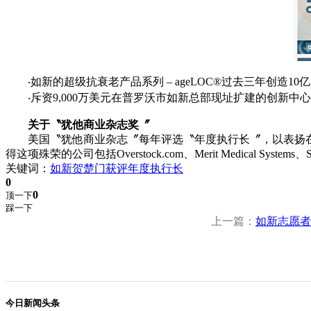
‧如新的超级抗衰老产品系列 – ageLOC®过去三年创造10
‧斥资9,000万美元在普罗沃市如新总部现址扩建的创新中
关于〝犹他商业杂志奖〞
美国〝犹他商业杂志〞每年评选〝年度执行长〞，以表扬在
得这项殊荣的公司包括Overstock.com、Merit Medical Systems、Selec
关键词：
如新
贺楚门
获评
年度执行长
0
0
顶一下
踩一下
上一篇：
如新志愿者
今日新闻头条