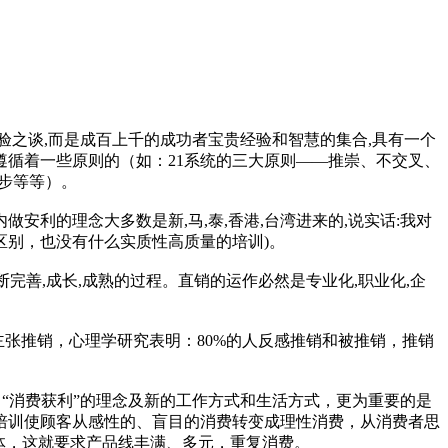
之谈,而是成百上千的成功者宝贵经验和智慧的集合,具有一个
遵循着一些原则的（如：21系统的三大原则——推崇、不交叉、
步等等）。
安利的理念大多数是新,马,泰,香港,台湾进来的,说实话:我对
区别，也没有什么实质性高质量的培训)。
断完善,成长,成熟的过程。直销的运作必然是专业化,职业化,企
主张推销，心理学研究表明：80%的人反感推销和被推销，推销
“消费获利”的理念及新的工作方式和生活方式，更为重要的是
培训使顾客从感性的、盲目的消费转变成理性消费，从消费者思
体，这就要求产品线丰满、多元，重复消费。