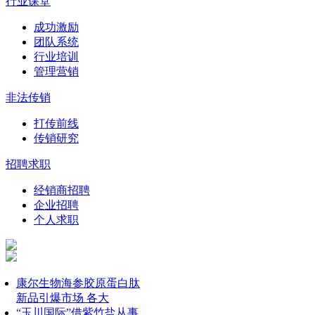
行业课堂
成功激励
团队系统
行业培训
管理营销
非法传销
打传前线
传销研究
招聘求职
经销商招聘
企业招聘
个人求职
康尔生物海参胶原蛋白肽
新品引爆市场 各大
“玉川国际”借紫竹盐从事