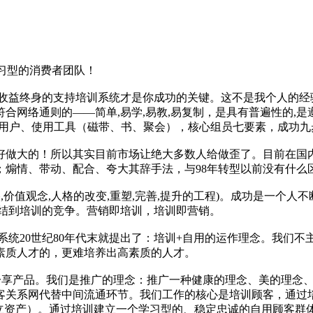
学习型的消费者团队！
收益终身的支持培训系统才是你成功的关键。这不是我个人的经验
合网络通则的——简单,易学,易教,易复制，是具有普遍性的,是
%用户、使用工具（磁带、书、聚会），核心组员七要素，成功九
好做大的！所以其实目前市场让绝大多数人给做歪了。目前在国内做
煽情、带动、配合、夸大其辞手法，与98年转型以前没有什么
值观念,人格的改变,重塑,完善,提升的工程)。成功是一个人不
归结到培训的竞争。营销即培训，培训即营销。
系统20世纪80年代末就提出了：培训+自用的运作理念。我们不
素质人才的，更难培养出高素质的人才。
分享产品。我们是推广的理念：推广一种健康的理念、美的理念、
客关系网代替中间流通环节。我们工作的核心是培训顾客，通过
建立资产）。通过培训建立一个学习型的、稳定忠诚的自用顾客群