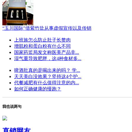
“玉川国际”借紫竹盐从事虚假宣传以及传销
上班族怎么防止肚子长赘肉
增肌粉和蛋白粉有什么不同
国家药监局发文称医美产品非...
湿气重导致肥胖，这4种食材多...
啤酒肚真的是喝出来的吗？ 学...
天天美白没效果？坚持这4个护...
代餐减肥有什么值得注意的内...
如何正确健康的慢跑？
我也说两句
直销网友