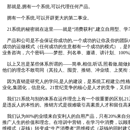
那就是,拥有一个系统,可以代理任何产品。
拥有一个系统,可以开辟更大的第二事业。
21系统的秘密就在这里——就是“消费获利”,建立自用型、
产品和公司是不会保证你成功的,一个成功的让你及你的团队
成功的运做模式（任何成功的生意都有一个成功的模式），是符
业务咨询，六个密码——梦想、列名单、邀请、讲计划、100
以上又岂是某些体系所谓的——简单,相信,听话,照着做,能做
他们的理念不敢苟同（其拉人、囤货、推销、冲业绩、上奖衔；
因为直销是研究人的学问,是人的建设，是系统工程建立(性格,价
业化,集团化，信息化。21世纪竞争的核心是人才的竞争，又
我们21系统与别的体系在运作理念上有一个很重要的区别,21
是违反人的本性的。推销方式是很难吸引高素质人才和留住高
我们认为80%的业绩来自安利人的自用产品，只有20%来自
推广人生的价值和理念。在培训中营销，在学习中消费，以顾
维模式（花钱）转变成“生产消费者”思维模式（花钱的同时