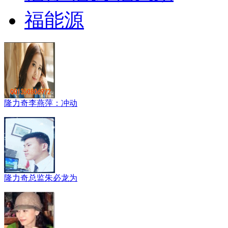
福能源
隆力奇李燕萍：冲动
隆力奇总监朱必龙为