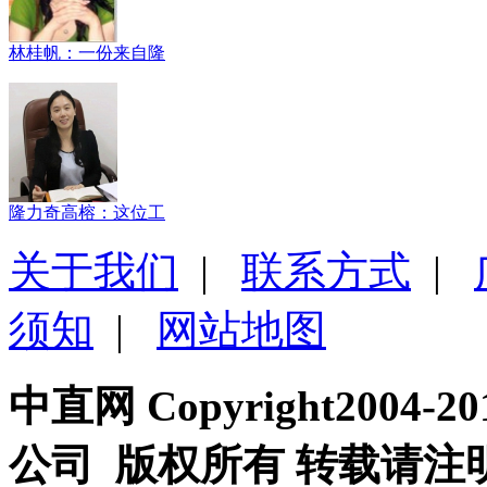
林桂帆：一份来自隆
隆力奇高榕：这位工
关于我们
|
联系方式
|
须知
|
网站地图
中直网 Copyright200
公司 版权所有 转载请注