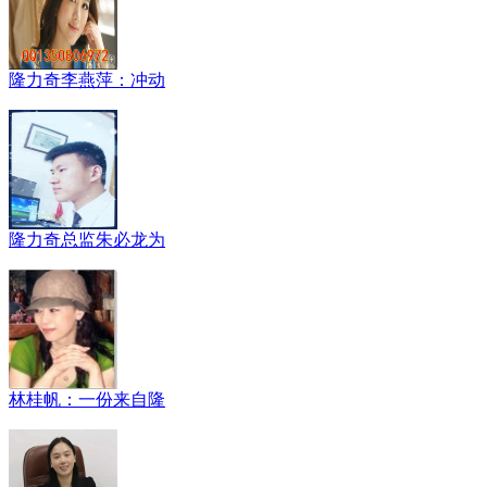
隆力奇李燕萍：冲动
隆力奇总监朱必龙为
林桂帆：一份来自隆