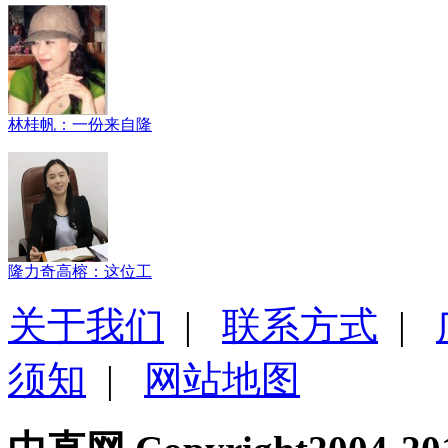
林桂帆：一份来自隆
隆力奇高榕：这位工
关于我们
|
联系方式
|
须知
|
网站地图