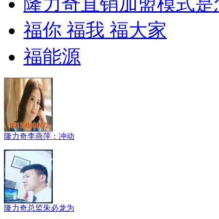
隆力奇直销加盟模式是
福你 福我 福大家
福能源
隆力奇李燕萍：冲动
隆力奇总监朱必龙为