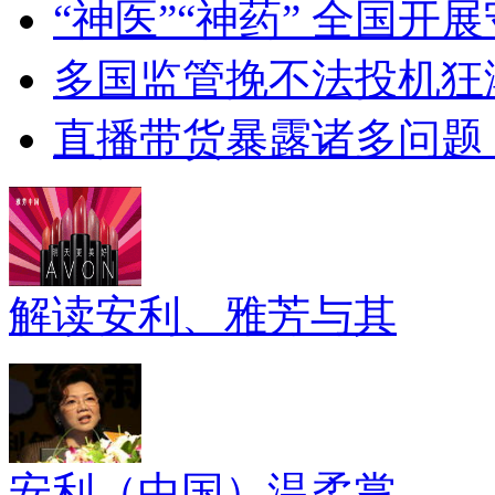
“神医”“神药” 全国开
多国监管挽不法投机狂
直播带货暴露诸多问题 网
解读安利、雅芳与其
安利（中国）温柔掌